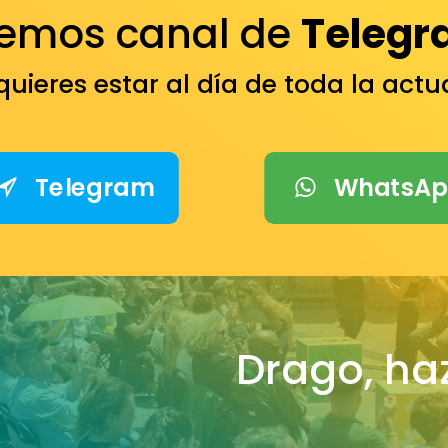
nemos canal de
Telegr
quieres estar al día de toda la act
Telegram
WhatsA
Drago, haz